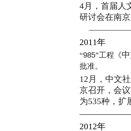
4月，首
届人
研讨会在南京
————
2011
年
中
“
985
”工程《
批准。
12月，
中文社
京召开，会议审
为535种，扩
——————
2012
年