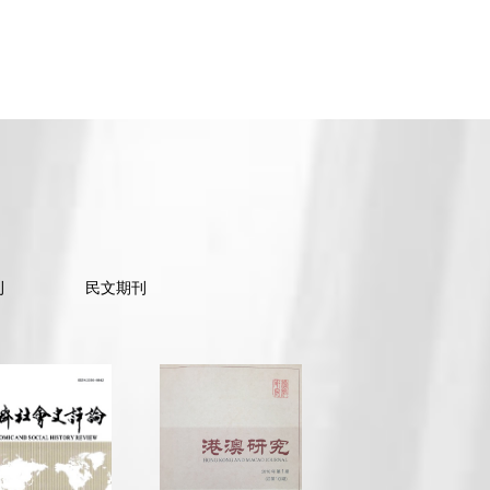
刊
民文期刊