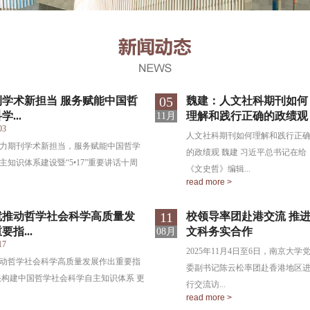
05
刊学术新担当 服务赋能中国哲
魏建：人文社科期刊如何
...
理解和践行正确的政绩观
11月
03
人文社科期刊如何理解和践行正
聚力期刊学术新担当，服务赋能中国哲学
的政绩观 魏建 习近平总书记在给
主知识体系建设暨“5•17”重要讲话十周
《文史哲》编辑...
read more >
11
就推动哲学社会科学高质量发
校领导率团赴港交流 推
指...
文科务实合作
08月
17
2025年11月4日至6日，南京大学
动哲学社会科学高质量发展作出重要指
委副书记陈云松率团赴香港地区
快构建中国哲学社会科学自主知识体系 更
行交流访...
read more >